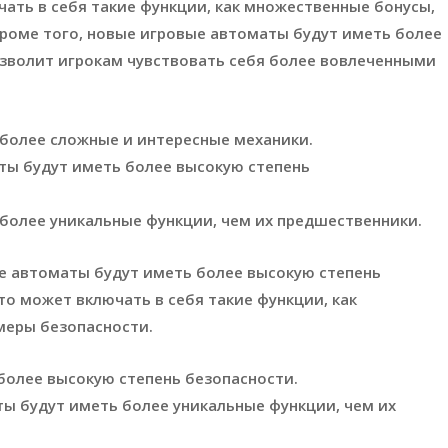
ать в себя такие функции, как множественные бонусы,
 Кроме того, новые игровые автоматы будут иметь более
озволит игрокам чувствовать себя более вовлеченными
более сложные и интересные механики.
ты будут иметь более высокую степень
более уникальные функции, чем их предшественники.
ые автоматы будут иметь более высокую степень
то может включать в себя такие функции, как
меры безопасности.
более высокую степень безопасности.
ы будут иметь более уникальные функции, чем их