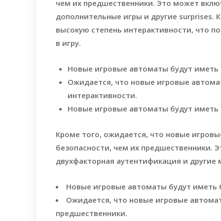
чем их предшественники. Это может включ
дополнительные игры и другие surprises.
высокую степень интерактивности, что п
в игру.
Новые игровые автоматы будут иметь 
Ожидается, что новые игровые автома
интерактивности.
Новые игровые автоматы будут иметь 
Кроме того, ожидается, что новые игров
безопасности, чем их предшественники. Э
двухфакторная аутентификация и другие 
Новые игровые автоматы будут иметь 
Ожидается, что новые игровые автомат
предшественники.