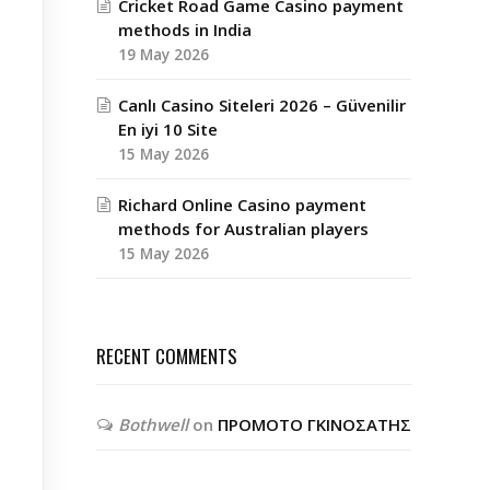
Cricket Road Game Casino payment
methods in India
19 May 2026
Canlı Casino Siteleri 2026 – Güvenilir
En iyi 10 Site
15 May 2026
Richard Online Casino payment
methods for Australian players
15 May 2026
RECENT COMMENTS
Bothwell
on
ΠΡΟΜΟΤΟ ΓΚΙΝΟΣΑΤΗΣ