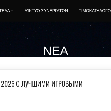
ΤΕΛΑ
ΔΊΚΤΥΟ ΣΥΝΕΡΓΑΤΏΝ
ΤΙΜΟΚΑΤΑΛΟΓΟ
ΝΕΑ
 2026 С ЛУЧШИМИ ИГРОВЫМИ