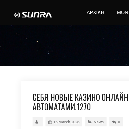
ΑΡΧΙΚΗ
ΜΟΝ
СЕБЯ НОВЫЕ КАЗИНО ОНЛАЙН
АВТОМАТАМИ.1270
15 March 2026
News
0