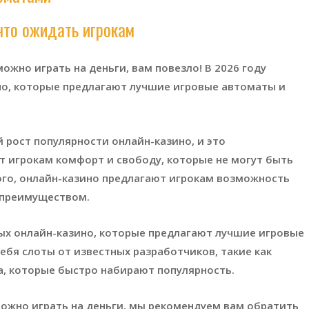
что ожидать игрокам
можно играть на деньги, вам повезло! В 2026 году
о, которые предлагают лучшие игровые автоматы и
 рост популярности онлайн-казино, и это
т игрокам комфорт и свободу, которые не могут быть
ого, онлайн-казино предлагают игрокам возможность
м преимуществом.
ых онлайн-казино, которые предлагают лучшие игровые
ебя слоты от известных разработчиков, такие как
на, которые быстро набирают популярность.
можно играть на деньги, мы рекомендуем вам обратить