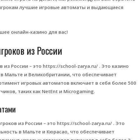
 игрокам лучшие игровые автоматы и выдающиеся
шее онлайн-казино для вас!
гроков из России
з России – это https://school-zarya.ru/ . Это казино
 в Мальте и Великобритании, что обеспечивает
ртимент игровых автоматов включает в себя более 500
чиков, таких как NetEnt и Microgaming.
атами
оков из России – это https://school-zarya.ru/ . Это
ьность в Мальте и Кюрасао, что обеспечивает