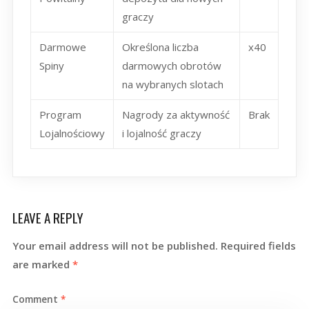
graczy
Darmowe
Określona liczba
x40
Spiny
darmowych obrotów
na wybranych slotach
Program
Nagrody za aktywność
Brak
Lojalnościowy
i lojalność graczy
LEAVE A REPLY
Your email address will not be published.
Required fields
are marked
*
Comment
*