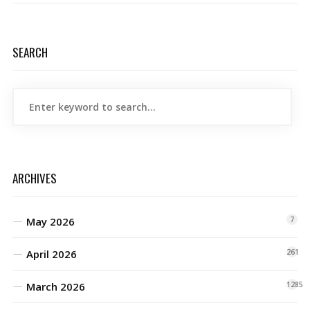
SEARCH
ARCHIVES
May 2026
7
April 2026
261
March 2026
1285