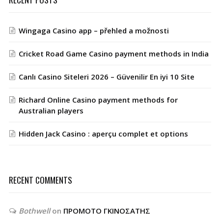
Wingaga Casino app – přehled a možnosti
Cricket Road Game Casino payment methods in India
Canlı Casino Siteleri 2026 – Güvenilir En iyi 10 Site
Richard Online Casino payment methods for
Australian players
Hidden Jack Casino : aperçu complet et options
RECENT COMMENTS
Bothwell
on
ΠΡΟΜΟΤΟ ΓΚΙΝΟΣΑΤΗΣ