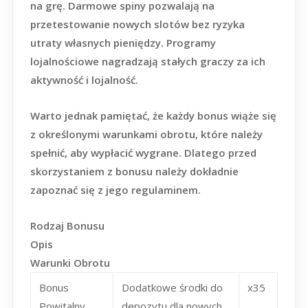
na grę. Darmowe spiny pozwalają na
przetestowanie nowych slotów bez ryzyka
utraty własnych pieniędzy. Programy
lojalnościowe nagradzają stałych graczy za ich
aktywność i lojalność.
Warto jednak pamiętać, że każdy bonus wiąże się
z określonymi warunkami obrotu, które należy
spełnić, aby wypłacić wygrane. Dlatego przed
skorzystaniem z bonusu należy dokładnie
zapoznać się z jego regulaminem.
Rodzaj Bonusu
Opis
Warunki Obrotu
Bonus
Dodatkowe środki do
x35
Powitalny
depozytu dla nowych