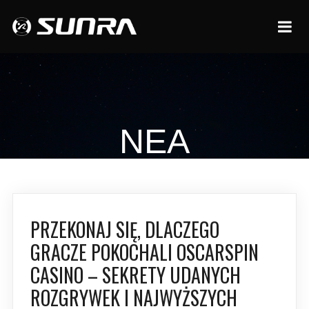
ΝΕΑ
PRZEKONAJ SIĘ, DLACZEGO
GRACZE POKOCHALI OSCARSPIN
CASINO – SEKRETY UDANYCH
ROZGRYWEK I NAJWYŻSZYCH