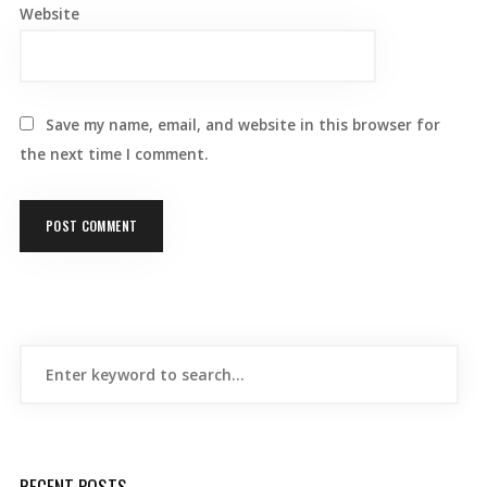
Website
Save my name, email, and website in this browser for
the next time I comment.
RECENT POSTS