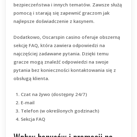
bezpieczeństwa i innych tematów. Zawsze służą
pomocą i starają się zapewnić graczom jak
najlepsze doświadczenie z kasynem.
Dodatkowo, Oscarspin casino oferuje obszerną
sekcję FAQ, która zawiera odpowiedzi na
najczęściej zadawane pytania. Dzięki temu
gracze mogą znaleźć odpowiedzi na swoje
pytania bez konieczności kontaktowania się z
obsługą klienta.
Czat na żywo (dostępny 24/7)
E-mail
Telefon (w określonych godzinach)
Sekcja FAQ