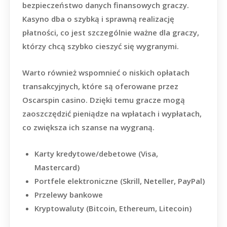
bezpieczeństwo danych finansowych graczy.
Kasyno dba o szybką i sprawną realizację
płatności, co jest szczególnie ważne dla graczy,
którzy chcą szybko cieszyć się wygranymi.
Warto również wspomnieć o niskich opłatach
transakcyjnych, które są oferowane przez
Oscarspin casino. Dzięki temu gracze mogą
zaoszczędzić pieniądze na wpłatach i wypłatach,
co zwiększa ich szanse na wygraną.
Karty kredytowe/debetowe (Visa,
Mastercard)
Portfele elektroniczne (Skrill, Neteller, PayPal)
Przelewy bankowe
Kryptowaluty (Bitcoin, Ethereum, Litecoin)