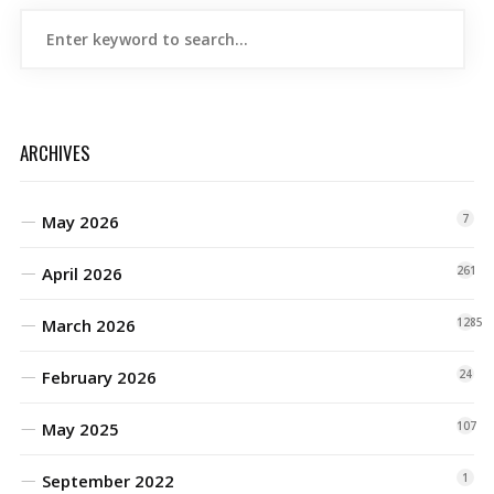
ARCHIVES
May 2026
7
April 2026
261
March 2026
1285
February 2026
24
May 2025
107
September 2022
1