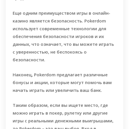
Еще одним преимуществом игры в онлайн-
казино является безопасность. Pokerdom
использует современные технологии для
обеспечения безопасности игроков и их
данных, что означает, что вы можете играть
с уверенностью, не беспокоясь о
безопасности.
Наконец, Pokerdom предлагает различные
бонусы и акции, которые могут помочь вам
начать играть или увеличить ваш банк.
Таким образом, если вы ищете место, где
можно играть в покер, рулетку или другие
игры с реальными денежными выигрышами,
то Pokerdom – это ваш выбор. Вход в