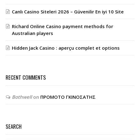
Canlı Casino Siteleri 2026 – Güvenilir En iyi 10 Site
Richard Online Casino payment methods for
Australian players
Hidden Jack Casino : aperçu complet et options
RECENT COMMENTS
Bothwell
on
ΠΡΟΜΟΤΟ ΓΚΙΝΟΣΑΤΗΣ
SEARCH