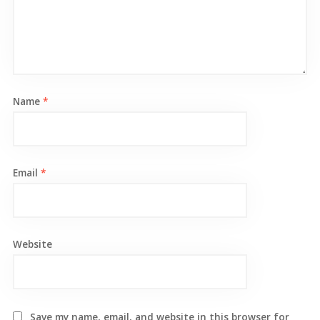
Name
*
Email
*
Website
Save my name, email, and website in this browser for