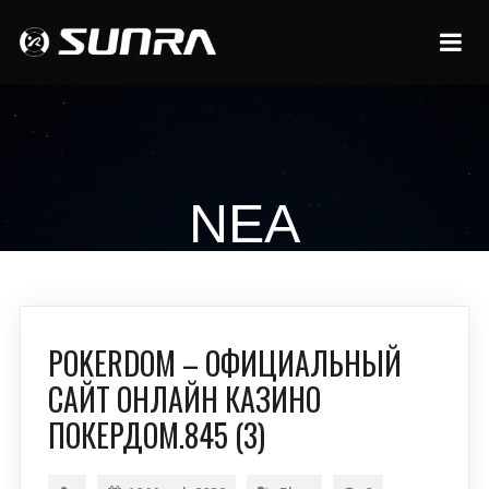
ΝΕΑ
POKERDOM – ОФИЦИАЛЬНЫЙ
САЙТ ОНЛАЙН КАЗИНО
ПОКЕРДОМ.845 (3)