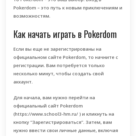
Pokerdom – это путь к новым приключениям и
возможностям.
Как начать играть в Pokerdom
Если вы еще не зарегистрированы на
официальном сайте Pokerdom, то начните с
регистрации. Вам потребуется только
несколько минут, чтобы создать свой
аккаунт.
Для начала, вам нужно перейти на
официальный сайт Pokerdom
(https://www.school3-hm.ru/ ) и кликнуть на
кнопку “Зарегистрироваться”. Затем, вам
нужно ввести свои личные данные, включая