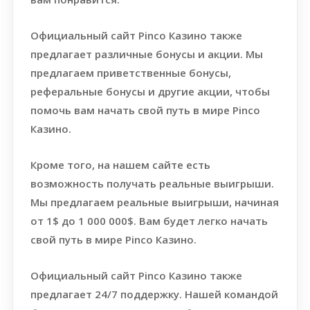
Официальный сайт Pinco Казино также
предлагает различные бонусы и акции. Мы
предлагаем приветственные бонусы,
реферальные бонусы и другие акции, чтобы
помочь вам начать свой путь в мире Pinco
Казино.
Кроме того, на нашем сайте есть
возможность получать реальные выигрыши.
Мы предлагаем реальные выигрыши, начиная
от 1$ до 1 000 000$. Вам будет легко начать
свой путь в мире Pinco Казино.
Официальный сайт Pinco Казино также
предлагает 24/7 поддержку. Нашей командой