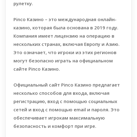
рулетку.
Pinco Казино – это международная онлайн-
казино, которая была основана в 2019 году.
Компания имеет лицензию на операцию в
нескольких странах, включая Европу и Азию.
Это означает, что игроки из этих регионов
могут безопасно играть на официальном
сайте Pinco Казино.
Официальный сайт Pinco Казино предлагает
несколько способов для входа, включая
регистрацию, вход с помощью социальных
сетей и вход с помощью email и пароля. Это
обеспечивает игрокам максимальную
безопасность и комфорт при игре.