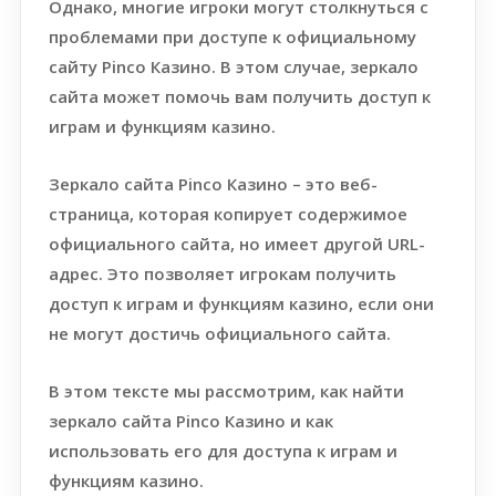
Однако, многие игроки могут столкнуться с
проблемами при доступе к официальному
сайту Pinco Казино. В этом случае, зеркало
сайта может помочь вам получить доступ к
играм и функциям казино.
Зеркало сайта Pinco Казино – это веб-
страница, которая копирует содержимое
официального сайта, но имеет другой URL-
адрес. Это позволяет игрокам получить
доступ к играм и функциям казино, если они
не могут достичь официального сайта.
В этом тексте мы рассмотрим, как найти
зеркало сайта Pinco Казино и как
использовать его для доступа к играм и
функциям казино.