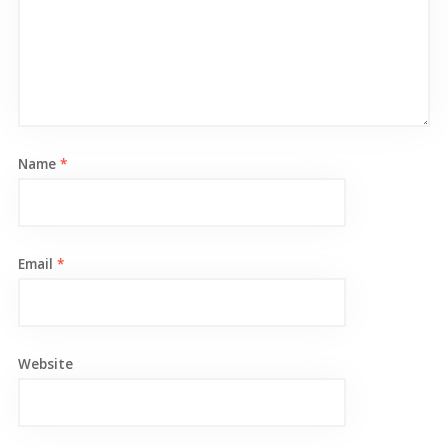
Name
*
Email
*
Website