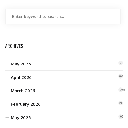
ARCHIVES
May 2026
7
April 2026
261
March 2026
1285
February 2026
24
May 2025
107