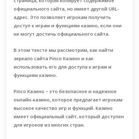
страница, которая копирует содержимое
официального сайта, но имеет другой URL-
адрес. Это позволяет игрокам получить
доступ к играм и функциям казино, если они
не могут достичь официального сайта.
В этом тексте мы рассмотрим, как найти
зеркало сайта Pinco Казино и как
использовать его для доступа к играм и
функциям казино.
Pinco Казино – это безопасное и надежное
онлайн-казино, которое предлагает игрокам
высокое качество игр и функций. Казино
имеет официальный сайт, который доступен
для игроков из многих стран.