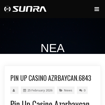
ΝΕΑ
PIN UP CASINO AZRBAYCAN.6843
25 February 2026
News
0
Pin Up Casino Azərbaycan