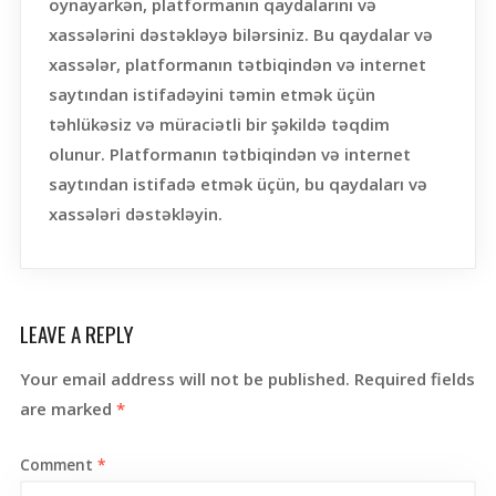
oynayarkən, platformanın qaydalarını və
xassələrini dəstəkləyə bilərsiniz. Bu qaydalar və
xassələr, platformanın tətbiqindən və internet
saytından istifadəyini təmin etmək üçün
təhlükəsiz və müraciətli bir şəkildə təqdim
olunur. Platformanın tətbiqindən və internet
saytından istifadə etmək üçün, bu qaydaları və
xassələri dəstəkləyin.
LEAVE A REPLY
Your email address will not be published.
Required fields
are marked
*
Comment
*