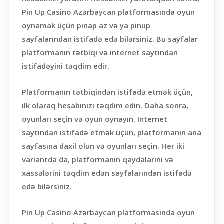
Pin Up Casino Azərbaycan platformasında oyun
oynamak üçün pinap az və ya pinup
sayfalarından istifadə edə bilərsiniz. Bu sayfalar
platformanın tətbiqi və internet saytından
istifadəyini təqdim edir.
Platformanın tətbiqindən istifadə etmək üçün,
ilk olaraq hesabınızı təqdim edin. Daha sonra,
oyunları seçin və oyun oynayın. Internet
saytından istifadə etmək üçün, platformanın ana
sayfasına daxil olun və oyunları seçin. Her iki
variantda da, platformanın qaydalarını və
xassələrini təqdim edən sayfalarından istifadə
edə bilərsiniz.
Pin Up Casino Azərbaycan platformasında oyun