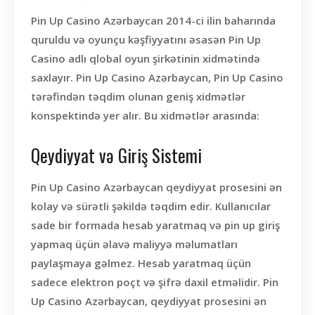
Pin Up Casino Azərbaycan 2014-ci ilin baharında
quruldu və oyunçu kəşfiyyatını əsasən Pin Up
Casino adlı qlobal oyun şirkətinin xidmətində
saxlayır. Pin Up Casino Azərbaycan, Pin Up Casino
tərəfindən təqdim olunan geniş xidmətlər
konspektində yer alır. Bu xidmətlər arasında:
Qeydiyyat və Giriş Sistemi
Pin Up Casino Azərbaycan qeydiyyat prosesini ən
kolay və sürətli şəkildə təqdim edir. Kullanıcılar
sade bir formada hesab yaratmaq və pin up giriş
yapmaq üçün əlavə maliyyə məlumatları
paylaşmaya gəlmez. Hesab yaratmaq üçün
sadece elektron poçt və şifrə daxil etməlidir. Pin
Up Casino Azərbaycan, qeydiyyat prosesini ən