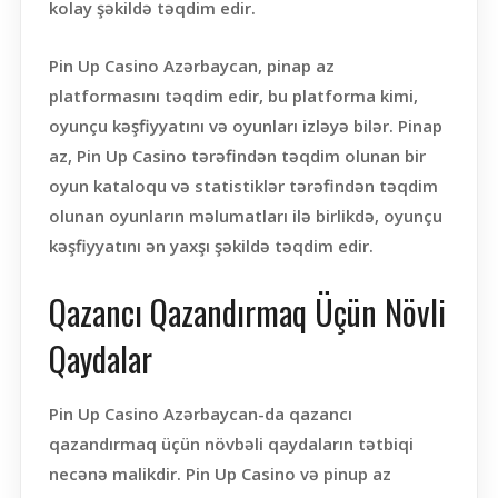
kolay şəkildə təqdim edir.
Pin Up Casino Azərbaycan, pinap az
platformasını təqdim edir, bu platforma kimi,
oyunçu kəşfiyyatını və oyunları izləyə bilər. Pinap
az, Pin Up Casino tərəfindən təqdim olunan bir
oyun kataloqu və statistiklər tərəfindən təqdim
olunan oyunların məlumatları ilə birlikdə, oyunçu
kəşfiyyatını ən yaxşı şəkildə təqdim edir.
Qazancı Qazandırmaq Üçün Növli
Qaydalar
Pin Up Casino Azərbaycan-da qazancı
qazandırmaq üçün növbəli qaydaların tətbiqi
necənə malikdir. Pin Up Casino və pinup az