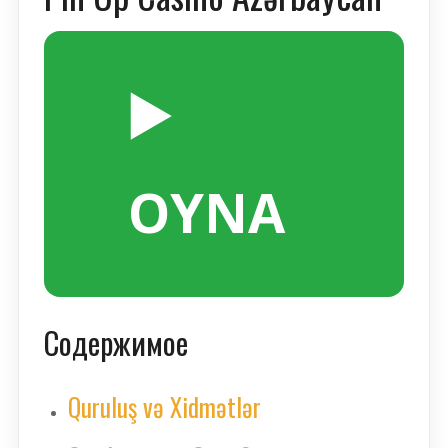
▶️
OYNA
Содержимое
Quruluş və Xidmətlər