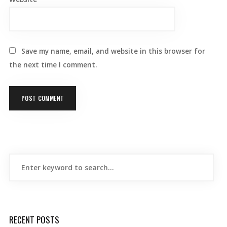
Save my name, email, and website in this browser for
the next time I comment.
RECENT POSTS