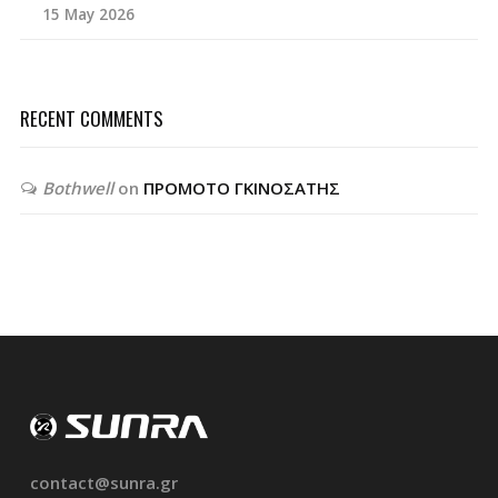
15 May 2026
RECENT COMMENTS
Bothwell
on
ΠΡΟΜΟΤΟ ΓΚΙΝΟΣΑΤΗΣ
contact@sunra.gr