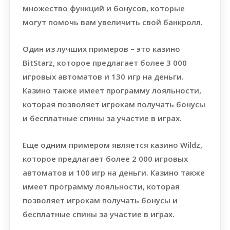
множество функций и бонусов, которые
могут помочь вам увеличить свой банкролл.
Один из лучших примеров – это казино
BitStarz, которое предлагает более 3 000
игровых автоматов и 130 игр на деньги.
Казино также имеет программу лояльности,
которая позволяет игрокам получать бонусы
и бесплатные спины за участие в играх.
Еще одним примером является казино Wildz,
которое предлагает более 2 000 игровых
автоматов и 100 игр на деньги. Казино также
имеет программу лояльности, которая
позволяет игрокам получать бонусы и
бесплатные спины за участие в играх.