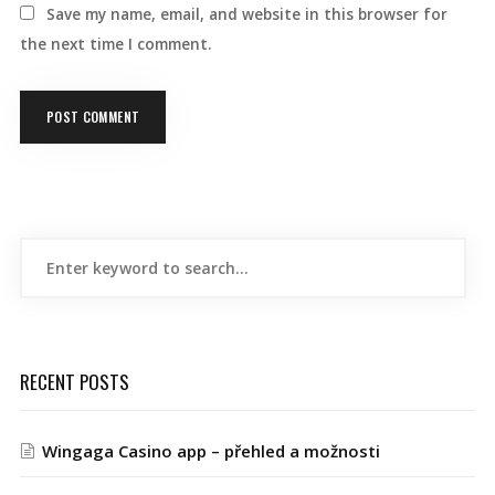
Save my name, email, and website in this browser for
the next time I comment.
RECENT POSTS
Wingaga Casino app – přehled a možnosti