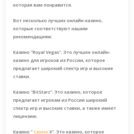
которая вам понравится.
Вот несколько лучших онлайн-казино,
которые соответствуют нашим
рекомендациям:
Казино “Royal Vegas”. Это лучшее онлайн-
казино для игроков из России, которое
предлагает широкий спектр игр и высокие
ставки.
Казино “BitStarz”. Это казино, которое
предлагает игрокам из России широкий
спектр игр и высокие ставки, а также имеет
лицензию.
Казино ”
casino
X”. Это казино, которое