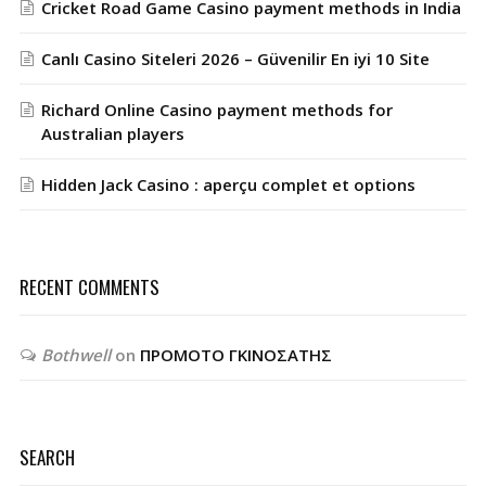
Cricket Road Game Casino payment methods in India
Canlı Casino Siteleri 2026 – Güvenilir En iyi 10 Site
Richard Online Casino payment methods for
Australian players
Hidden Jack Casino : aperçu complet et options
RECENT COMMENTS
Bothwell
on
ΠΡΟΜΟΤΟ ΓΚΙΝΟΣΑΤΗΣ
SEARCH