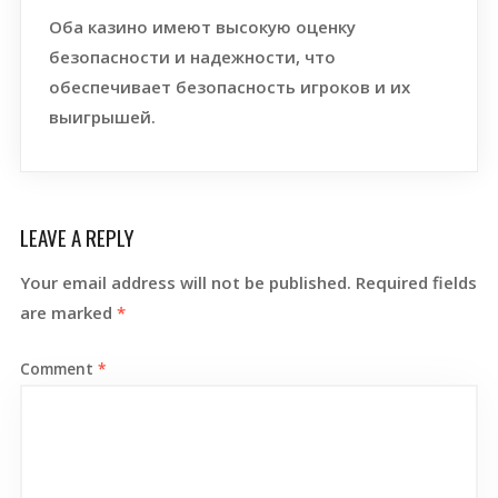
Оба казино имеют высокую оценку
безопасности и надежности, что
обеспечивает безопасность игроков и их
выигрышей.
LEAVE A REPLY
Your email address will not be published.
Required fields
are marked
*
Comment
*