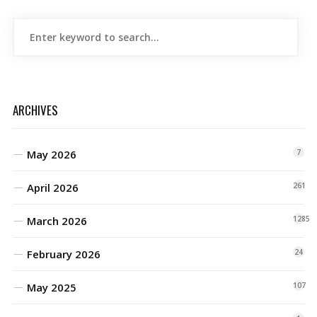
ARCHIVES
May 2026
7
April 2026
261
March 2026
1285
February 2026
24
May 2025
107