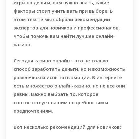
игры на деньги, вам нужно знать, какие
факторы стоит учитывать при выборе. В
этом тексте мы собрали рекомендации
экспертов для новичков и профессионалов,
чтобы помочь вам найти лучшее онлайн-
казино.
Сегодня казино онлайн – это не только
способ заработать деньги, но и возможность
развлечься и испытать эмоции. В интернете
есть множество онлайн-казино, но не все они
равны. Важно выбрать то, которое
соответствует вашим потребностям и
предпочтениям.
Вот несколько рекомендаций для новичков: