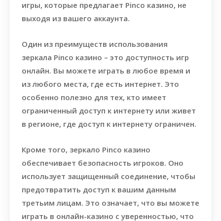
игры, которые предлагает Pinco казино, не
выходя из вашего аккаунта.
Один из преимуществ использования
зеркала Pinco казино – это доступность игр
онлайн. Вы можете играть в любое время и
из любого места, где есть интернет. Это
особенно полезно для тех, кто имеет
ограниченный доступ к интернету или живет
в регионе, где доступ к интернету ограничен.
Кроме того, зеркало Pinco казино
обеспечивает безопасность игроков. Оно
использует защищенный соединение, чтобы
предотвратить доступ к вашим данным
третьим лицам. Это означает, что вы можете
играть в онлайн-казино с уверенностью, что