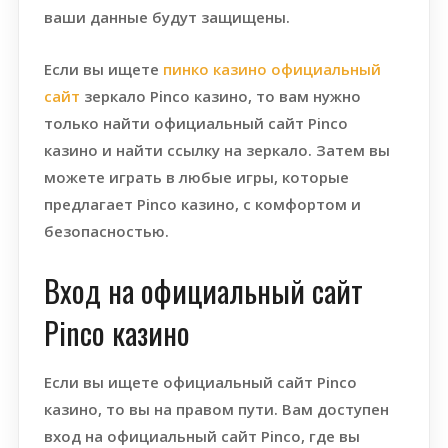
ваши данные будут защищены.
Если вы ищете
пинко казино официальный
сайт
зеркало Pinco казино, то вам нужно
только найти официальный сайт Pinco
казино и найти ссылку на зеркало. Затем вы
можете играть в любые игры, которые
предлагает Pinco казино, с комфортом и
безопасностью.
Вход на официальный сайт
Pinco казино
Если вы ищете официальный сайт Pinco
казино, то вы на правом пути. Вам доступен
вход на официальный сайт Pinco, где вы