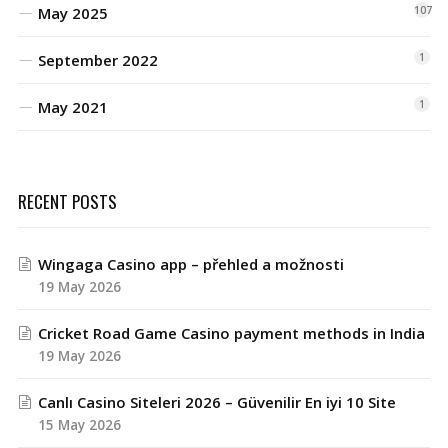
May 2025
107
September 2022
1
May 2021
1
RECENT POSTS
Wingaga Casino app – přehled a možnosti
19 May 2026
Cricket Road Game Casino payment methods in India
19 May 2026
Canlı Casino Siteleri 2026 – Güvenilir En iyi 10 Site
15 May 2026