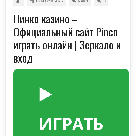
15 March 2026
News
0
Пинко казино –
Официальный сайт Pinco
играть онлайн | Зеркало и
вход
▶️
ИГРАТЬ