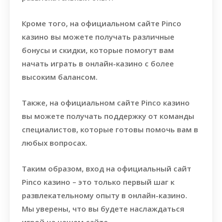
Кроме того, на официальном сайте Pinco
казино вы можете получать различные
бонусы и скидки, которые помогут вам
начать играть в онлайн-казино с более
высоким балансом.
Также, на официальном сайте Pinco казино
вы можете получать поддержку от команды
специалистов, которые готовы помочь вам в
любых вопросах.
Таким образом, вход на официальный сайт
Pinco казино – это только первый шаг к
развлекательному опыту в онлайн-казино.
Мы уверены, что вы будете наслаждаться