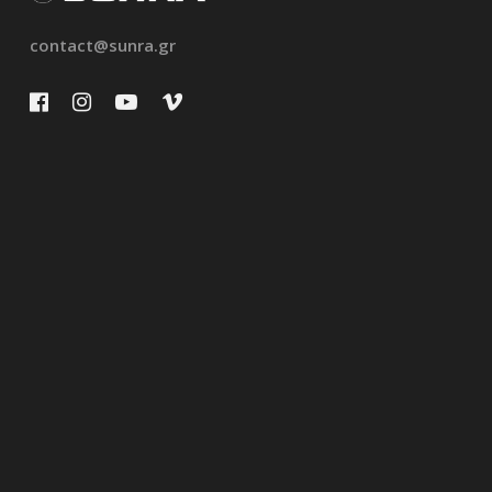
contact@sunra.gr