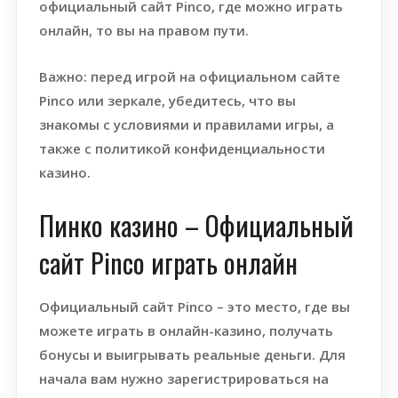
официальный сайт Pinco, где можно играть
онлайн, то вы на правом пути.
Важно: перед игрой на официальном сайте
Pinco или зеркале, убедитесь, что вы
знакомы с условиями и правилами игры, а
также с политикой конфиденциальности
казино.
Пинко казино – Официальный
сайт Pinco играть онлайн
Официальный сайт Pinco – это место, где вы
можете играть в онлайн-казино, получать
бонусы и выигрывать реальные деньги. Для
начала вам нужно зарегистрироваться на