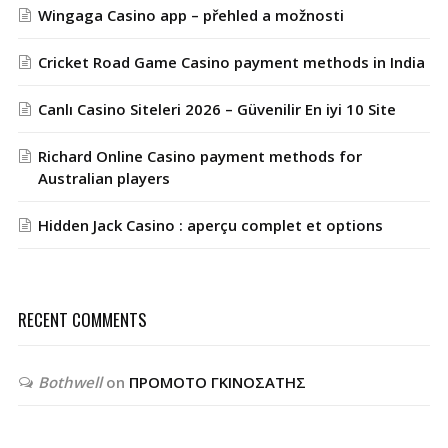
Wingaga Casino app – přehled a možnosti
Cricket Road Game Casino payment methods in India
Canlı Casino Siteleri 2026 – Güvenilir En iyi 10 Site
Richard Online Casino payment methods for
Australian players
Hidden Jack Casino : aperçu complet et options
RECENT COMMENTS
Bothwell
on
ΠΡΟΜΟΤΟ ΓΚΙΝΟΣΑΤΗΣ