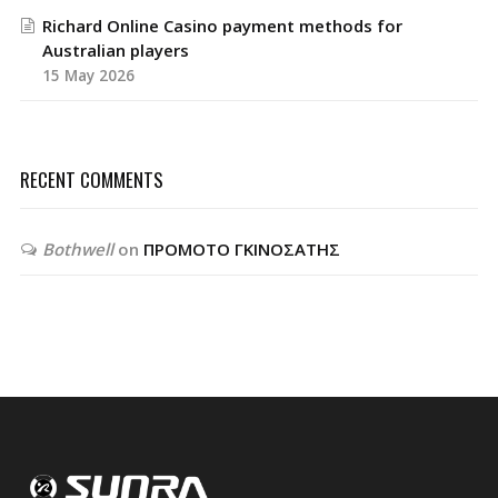
Richard Online Casino payment methods for
Australian players
15 May 2026
RECENT COMMENTS
Bothwell
on
ΠΡΟΜΟΤΟ ΓΚΙΝΟΣΑΤΗΣ