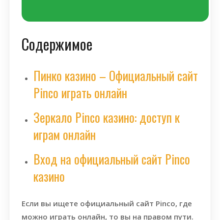
Содержимое
Пинко казино – Официальный сайт
Pinco играть онлайн
Зеркало Pinco казино: доступ к
играм онлайн
Вход на официальный сайт Pinco
казино
Если вы ищете официальный сайт Pinco, где
можно играть онлайн, то вы на правом пути.