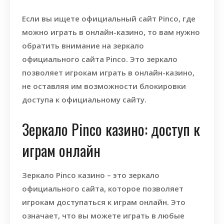
Если вы ищете официальный сайт Pinco, где
можно играть в онлайн-казино, то вам нужно
обратить внимание на зеркало
официального сайта Pinco. Это зеркало
позволяет игрокам играть в онлайн-казино,
не оставляя им возможности блокировки
доступа к официальному сайту.
Зеркало Pinco казино: доступ к
играм онлайн
Зеркало Pinco казино – это зеркало
официального сайта, которое позволяет
игрокам доступаться к играм онлайн. Это
означает, что вы можете играть в любые