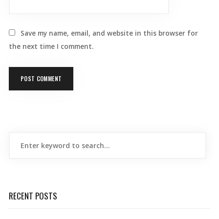
Save my name, email, and website in this browser for
the next time I comment.
RECENT POSTS