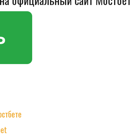
Ь
остбете
bet