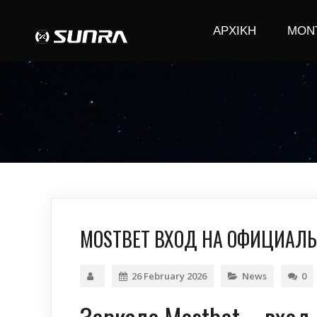
ΑΡΧΙΚΗ
ΜΟΝ
MOSTBET ВХОД НА ОФИЦИАЛЬН
26 February 2026
News
0
Зеркало Mostbet – вход