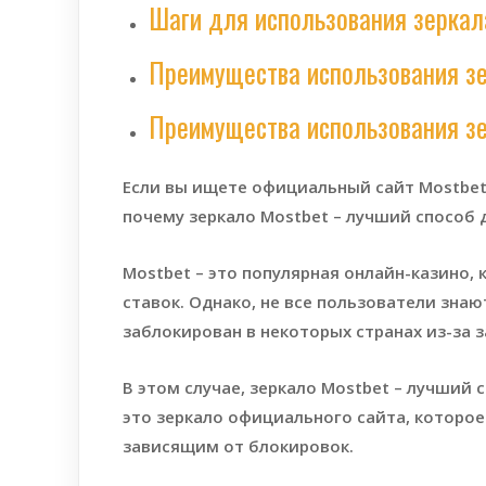
Шаги для использования зеркал
Преимущества использования з
Преимущества использования з
Если вы ищете официальный сайт Mostbet,
почему зеркало Mostbet – лучший способ
Mostbet – это популярная онлайн-казино,
ставок. Однако, не все пользователи зна
заблокирован в некоторых странах из-за 
В этом случае, зеркало Mostbet – лучший 
это зеркало официального сайта, которое 
зависящим от блокировок.