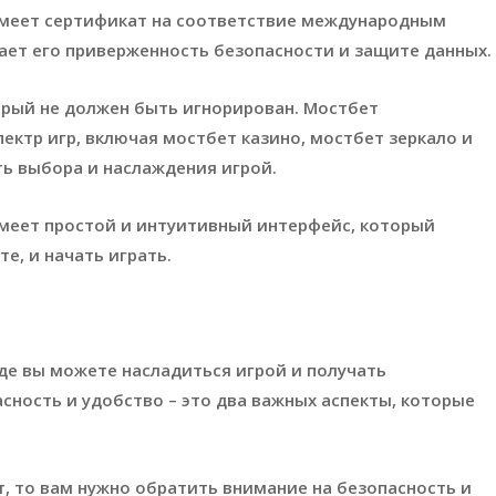
имеет сертификат на соответствие международным
ает его приверженность безопасности и защите данных.
орый не должен быть игнорирован. Мостбет
ктр игр, включая мостбет казино, мостбет зеркало и
ть выбора и наслаждения игрой.
меет простой и интуитивный интерфейс, который
е, и начать играть.
де вы можете насладиться игрой и получать
асность и удобство – это два важных аспекты, которые
, то вам нужно обратить внимание на безопасность и