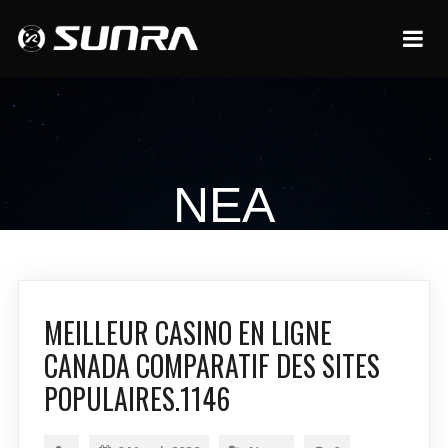
ΝΕΑ
MEILLEUR CASINO EN LIGNE
CANADA COMPARATIF DES SITES
POPULAIRES.1146