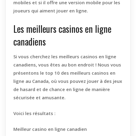
mobiles et si il offre une version mobile pour les
joueurs qui aiment jouer en ligne.
Les meilleurs casinos en ligne
canadiens
Si vous cherchez les meilleurs casinos en ligne
canadiens, vous êtes au bon endroit ! Nous vous
présentons le top 10 des meilleurs casinos en
ligne au Canada, où vous pouvez jouer à des jeux
de hasard et de chance en ligne de manière
sécurisée et amusante.
Voici les résultats :
Meilleur casino en ligne canadien