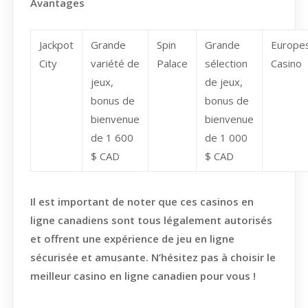
Avantages
Jackpot
Grande
Spin
Grande
Europe
City
variété de
Palace
sélection
Casino
jeux,
de jeux,
bonus de
bonus de
bienvenue
bienvenue
de 1 600
de 1 000
$ CAD
$ CAD
Il est important de noter que ces casinos en
ligne canadiens sont tous légalement autorisés
et offrent une expérience de jeu en ligne
sécurisée et amusante. N’hésitez pas à choisir le
meilleur casino en ligne canadien pour vous !