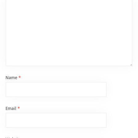
Name
*
Email
*