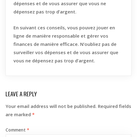
dépenses et de vous assurer que vous ne
dépensez pas trop d’argent.
En suivant ces conseils, vous pouvez jouer en
ligne de manière responsable et gérer vos
finances de manière efficace. N’oubliez pas de
surveiller vos dépenses et de vous assurer que
vous ne dépensez pas trop d’argent.
LEAVE A REPLY
Your email address will not be published.
Required fields
are marked
*
Comment
*