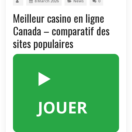
8 March 2026
News
0
Meilleur casino en ligne
Canada – comparatif des
sites populaires
▶️
JOUER