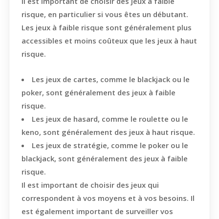
Il est important de choisir des jeux à faible
risque, en particulier si vous êtes un débutant.
Les jeux à faible risque sont généralement plus
accessibles et moins coûteux que les jeux à haut
risque.
Les jeux de cartes, comme le blackjack ou le
poker, sont généralement des jeux à faible
risque.
Les jeux de hasard, comme le roulette ou le
keno, sont généralement des jeux à haut risque.
Les jeux de stratégie, comme le poker ou le
blackjack, sont généralement des jeux à faible
risque.
Il est important de choisir des jeux qui
correspondent à vos moyens et à vos besoins. Il
est également important de surveiller vos