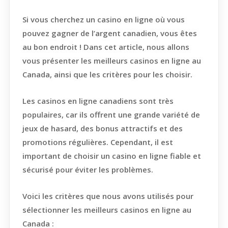
Si vous cherchez un casino en ligne où vous
pouvez gagner de l’argent canadien, vous êtes
au bon endroit ! Dans cet article, nous allons
vous présenter les meilleurs casinos en ligne au
Canada, ainsi que les critères pour les choisir.
Les casinos en ligne canadiens sont très
populaires, car ils offrent une grande variété de
jeux de hasard, des bonus attractifs et des
promotions régulières. Cependant, il est
important de choisir un casino en ligne fiable et
sécurisé pour éviter les problèmes.
Voici les critères que nous avons utilisés pour
sélectionner les meilleurs casinos en ligne au
Canada :