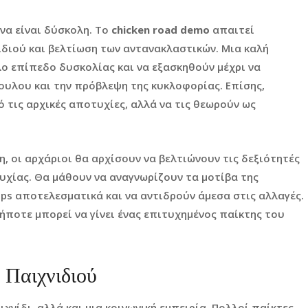
 να είναι δύσκολη. Το
chicken road demo
απαιτεί
ιδιού και βελτίωση των αντανακλαστικών. Μια καλή
λο επίπεδο δυσκολίας και να εξασκηθούν μέχρι να
ουλου και την πρόβλεψη της κυκλοφορίας. Επίσης,
 τις αρχικές αποτυχίες, αλλά να τις θεωρούν ως
, οι αρχάριοι θα αρχίσουν να βελτιώνουν τις δεξιότητές
τυχίας. Θα μάθουν να αναγνωρίζουν τα μοτίβα της
ps αποτελεσματικά και να αντιδρούν άμεσα στις αλλαγές.
ποτε μπορεί να γίνει ένας επιτυχημένος παίκτης του
 Παιχνιδιού
ιχνίδι, αλλά και μια κοινωνική εμπειρία. Πολλοί παίκτες