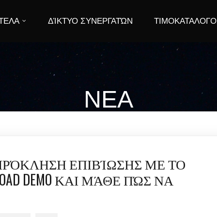
ΤΕΛΑ
ΔΊΚΤΥΟ ΣΥΝΕΡΓΑΤΏΝ
ΤΙΜΟΚΑΤΑΛΟΓΟ
ΝΕΑ
ΡΌΚΛΗΣΗ ΕΠΙΒΊΩΣΗΣ ΜΕ ΤΟ
OAD DEMO ΚΑΙ ΜΆΘΕ ΠΏΣ ΝΑ