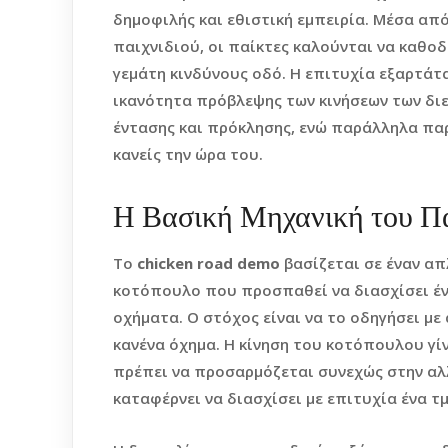
δημοφιλής και εθιστική εμπειρία. Μέσα απ
παιχνιδιού, οι παίκτες καλούνται να καθο
γεμάτη κινδύνους οδό. Η επιτυχία εξαρτάτα
ικανότητα πρόβλεψης των κινήσεων των δι
έντασης και πρόκλησης, ενώ παράλληλα παρ
κανείς την ώρα του.
Η Βασική Μηχανική του Πα
Το
chicken road demo
βασίζεται σε έναν απ
κοτόπουλο που προσπαθεί να διασχίσει έν
οχήματα. Ο στόχος είναι να το οδηγήσει μ
κανένα όχημα. Η κίνηση του κοτόπουλου γίν
πρέπει να προσαρμόζεται συνεχώς στην αλ
καταφέρνει να διασχίσει με επιτυχία ένα τ