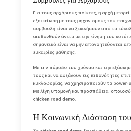
Για τους αρχάριους παίκτες, η αρχή μπορεί
εξοικείωση με τους μηχανισμούς του παιχν
συμβουλή είναι να ξεκινήσουν από το εύκο
αισθανθούν άνετα με την κίνηση του κοτόπ
σημαντικό είναι να μην απογοητεύονται από
ευκαιρίες μάθησης.
Με την πάροδο του χρόνου και την εξάσκηση
τους και να αυξάνουν τις πιθανότητες επι
κυκλοφορίας, να χρησιμοποιούν τα power-u
Με λίγη υπομονή και προσπάθεια, οποιοσδή
chicken road demo
.
Η Κοινωνική Διάσταση του
Το
chicken road demo
δεν είναι μόνο ένα πα