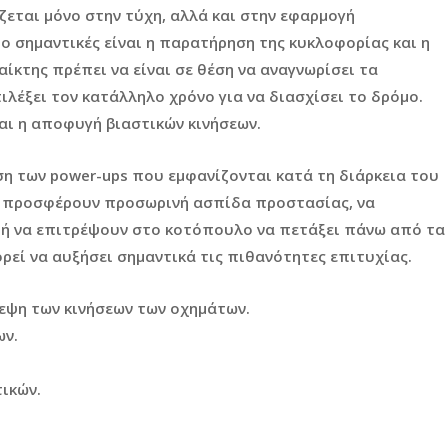
ζεται μόνο στην τύχη, αλλά και στην εφαρμογή
ο σημαντικές είναι η παρατήρηση της κυκλοφορίας και η
ίκτης πρέπει να είναι σε θέση να αναγνωρίσει τα
λέξει τον κατάλληλο χρόνο για να διασχίσει το δρόμο.
αι η αποφυγή βιαστικών κινήσεων.
ση των power-ups που εμφανίζονται κατά τη διάρκεια του
α προσφέρουν προσωρινή ασπίδα προστασίας, να
ή να επιτρέψουν στο κοτόπουλο να πετάξει πάνω από τα
ρεί να αυξήσει σημαντικά τις πιθανότητες επιτυχίας.
εψη των κινήσεων των οχημάτων.
ων.
ικών.