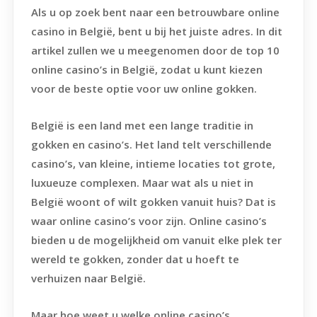
Als u op zoek bent naar een betrouwbare online
casino in België, bent u bij het juiste adres. In dit
artikel zullen we u meegenomen door de top 10
online casino’s in België, zodat u kunt kiezen
voor de beste optie voor uw online gokken.
België is een land met een lange traditie in
gokken en casino’s. Het land telt verschillende
casino’s, van kleine, intieme locaties tot grote,
luxueuze complexen. Maar wat als u niet in
België woont of wilt gokken vanuit huis? Dat is
waar online casino’s voor zijn. Online casino’s
bieden u de mogelijkheid om vanuit elke plek ter
wereld te gokken, zonder dat u hoeft te
verhuizen naar België.
Maar hoe weet u welke online casino’s