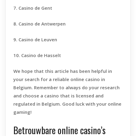
7. Casino de Gent
8. Casino de Antwerpen
9. Casino de Leuven
10. Casino de Hasselt
We hope that this article has been helpful in
your search for a reliable online casino in
Belgium. Remember to always do your research
and choose a casino that is licensed and
regulated in Belgium. Good luck with your online
gaming!
Betrouwbare online casino’s