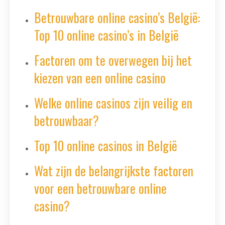
Betrouwbare online casino’s België:
Top 10 online casino’s in België
Factoren om te overwegen bij het
kiezen van een online casino
Welke online casinos zijn veilig en
betrouwbaar?
Top 10 online casinos in België
Wat zijn de belangrijkste factoren
voor een betrouwbare online
casino?