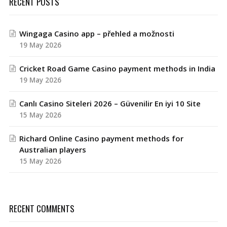
RECENT POSTS
Wingaga Casino app – přehled a možnosti
19 May 2026
Cricket Road Game Casino payment methods in India
19 May 2026
Canlı Casino Siteleri 2026 – Güvenilir En iyi 10 Site
15 May 2026
Richard Online Casino payment methods for
Australian players
15 May 2026
RECENT COMMENTS