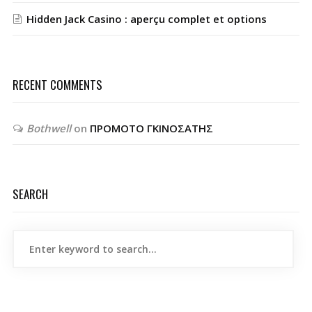
Hidden Jack Casino : aperçu complet et options
RECENT COMMENTS
Bothwell
on
ΠΡΟΜΟΤΟ ΓΚΙΝΟΣΑΤΗΣ
SEARCH