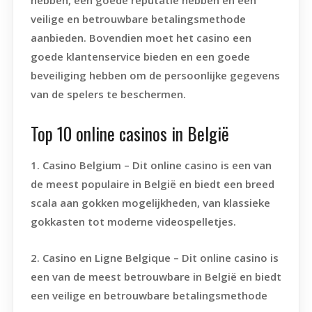
hebben, een goede reputatie hebben en een
veilige en betrouwbare betalingsmethode
aanbieden. Bovendien moet het casino een
goede klantenservice bieden en een goede
beveiliging hebben om de persoonlijke gegevens
van de spelers te beschermen.
Top 10 online casinos in België
1. Casino Belgium – Dit online casino is een van
de meest populaire in België en biedt een breed
scala aan gokken mogelijkheden, van klassieke
gokkasten tot moderne videospelletjes.
2. Casino en Ligne Belgique – Dit online casino is
een van de meest betrouwbare in België en biedt
een veilige en betrouwbare betalingsmethode