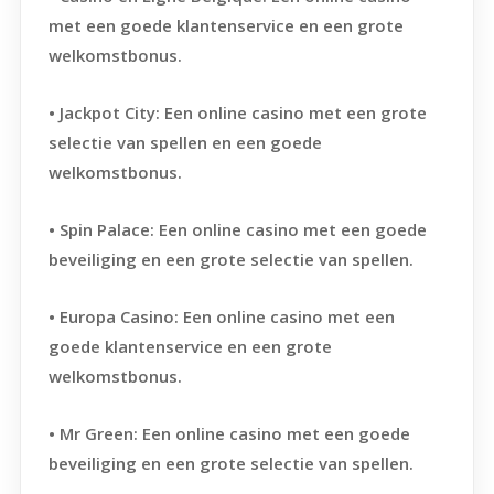
met een goede klantenservice en een grote
welkomstbonus.
• Jackpot City: Een online casino met een grote
selectie van spellen en een goede
welkomstbonus.
• Spin Palace: Een online casino met een goede
beveiliging en een grote selectie van spellen.
• Europa Casino: Een online casino met een
goede klantenservice en een grote
welkomstbonus.
• Mr Green: Een online casino met een goede
beveiliging en een grote selectie van spellen.