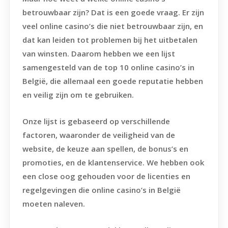
betrouwbaar zijn? Dat is een goede vraag. Er zijn
veel online casino’s die niet betrouwbaar zijn, en
dat kan leiden tot problemen bij het uitbetalen
van winsten. Daarom hebben we een lijst
samengesteld van de top 10 online casino’s in
België, die allemaal een goede reputatie hebben
en veilig zijn om te gebruiken.
Onze lijst is gebaseerd op verschillende
factoren, waaronder de veiligheid van de
website, de keuze aan spellen, de bonus’s en
promoties, en de klantenservice. We hebben ook
een close oog gehouden voor de licenties en
regelgevingen die online casino’s in België
moeten naleven.