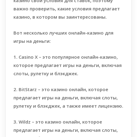
казино свои условия для ставок, поэтому
важно проверить, какие условия предлагает
казино, в котором вы заинтересованы.
Вот несколько лучших онлайн-казино для
игры на деньги:
1. Casino X – это популярное онлайн-казино,
которое предлагает игры на деньги, включая
слоты, рулетку и блэкджек.
2. BitStarz – это казино онлайн, которое
предлагает игры на деньги, включая слоты,
рулетку и блэкджек, а также имеет лицензию.
3. Wildz – это казино онлайн, которое
предлагает игры на деньги, включая слоты,