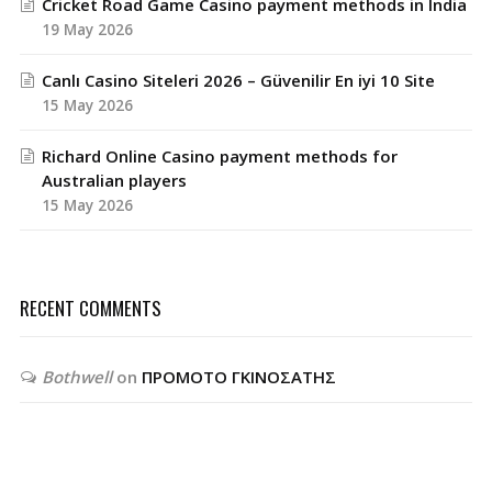
Cricket Road Game Casino payment methods in India
19 May 2026
Canlı Casino Siteleri 2026 – Güvenilir En iyi 10 Site
15 May 2026
Richard Online Casino payment methods for
Australian players
15 May 2026
RECENT COMMENTS
Bothwell
on
ΠΡΟΜΟΤΟ ΓΚΙΝΟΣΑΤΗΣ