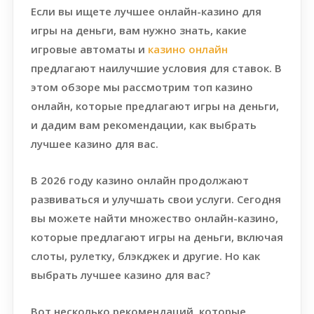
Если вы ищете лучшее онлайн-казино для
игры на деньги, вам нужно знать, какие
игровые автоматы и
казино онлайн
предлагают наилучшие условия для ставок. В
этом обзоре мы рассмотрим топ казино
онлайн, которые предлагают игры на деньги,
и дадим вам рекомендации, как выбрать
лучшее казино для вас.
В 2026 году казино онлайн продолжают
развиваться и улучшать свои услуги. Сегодня
вы можете найти множество онлайн-казино,
которые предлагают игры на деньги, включая
слоты, рулетку, блэкджек и другие. Но как
выбрать лучшее казино для вас?
Вот несколько рекомендаций, которые