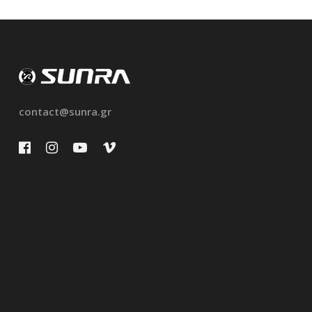
contact@sunra.gr