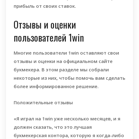
прибыль от своих ставок.
Отзывы и оценки
пользователей 1win
Многие пользователи 1win оставляют свои
отзывы и оценки на официальном сайте
букмекера. В этом разделе мы собрали
некоторые из них, чтобы помочь вам сделать
более информированное решение.
Положительные отзывы
«Я играл на 1win уже несколько месяцев, и я
должен сказать, что это лучшая
букмекерская контора, которую я когда-либо