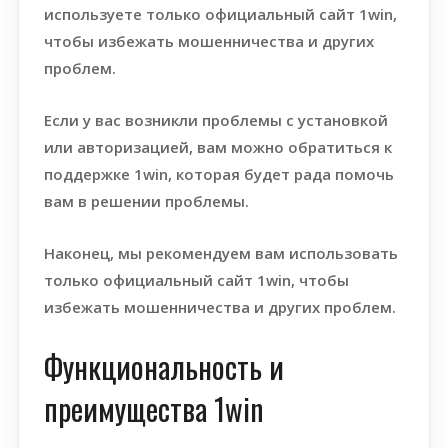
используете только официальный сайт 1win,
чтобы избежать мошенничества и других
проблем.
Если у вас возникли проблемы с установкой
или авторизацией, вам можно обратиться к
поддержке 1win, которая будет рада помочь
вам в решении проблемы.
Наконец, мы рекомендуем вам использовать
только официальный сайт 1win, чтобы
избежать мошенничества и других проблем.
Функциональность и
преимущества 1win