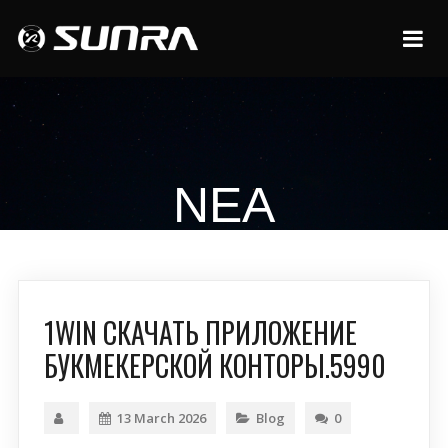
ΝΕΑ
1WIN СКАЧАТЬ ПРИЛОЖЕНИЕ
БУКМЕКЕРСКОЙ КОНТОРЫ.5990
13 March 2026
Blog
0