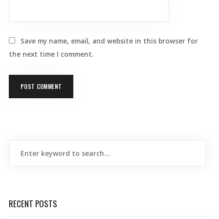
Save my name, email, and website in this browser for
the next time I comment.
RECENT POSTS