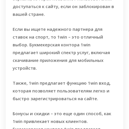
доступаться к сайту, если он заблокирован в
вашей стране.
Если вы ищете надежного партнера для
ставок на спорт, то 1win – это отличный
выбор. Букмекерская контора 1win
предлагает широкий спектр услуг, включая
скачивание приложения для мобильных
устройств.
Также, 1win предлагает функцию 1win вход,
которая позволяет пользователям легко и
быстро зарегистрироваться на сайте.
Бонусы и скидки – это еще один способ, как
1win привлекает новых клиентов.