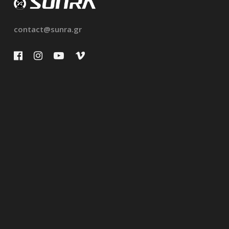
contact@sunra.gr