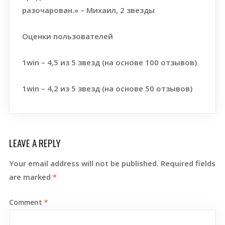
разочарован.» – Михаил, 2 звезды
Оценки пользователей
1win – 4,5 из 5 звезд (на основе 100 отзывов)
1win – 4,2 из 5 звезд (на основе 50 отзывов)
LEAVE A REPLY
Your email address will not be published.
Required fields
are marked
*
Comment
*